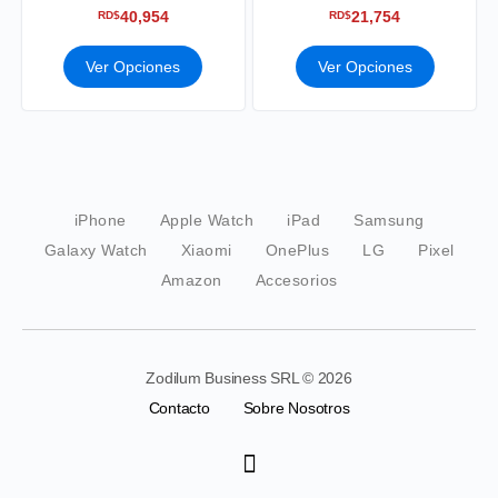
40,954
21,754
RD$
RD$
Ver Opciones
Ver Opciones
iPhone
Apple Watch
iPad
Samsung
Galaxy Watch
Xiaomi
OnePlus
LG
Pixel
Amazon
Accesorios
Zodilum Business SRL © 2026
Contacto
Sobre Nosotros