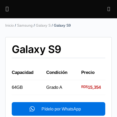
Inicio
/
Samsung
/
Galaxy S
/ Galaxy S9
Galaxy S9
Galaxy S9
Capacidad
Condición
Precio
RD$
64GB
Grado A
15,354
Pídelo por WhatsApp