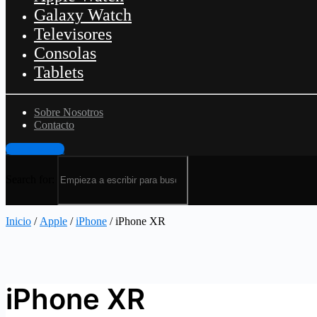
Galaxy Watch
Televisores
Consolas
Tablets
Sobre Nosotros
Contacto
Iniciar sesión
Search for:
Inicio
/
Apple
/
iPhone
/ iPhone XR
iPhone XR
iPhone XR