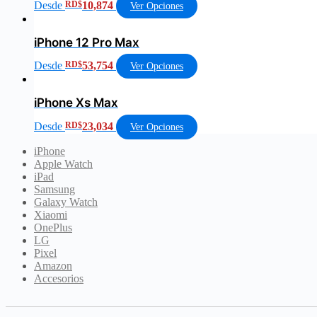
Desde
RD$
10,874
Ver Opciones
iPhone 12 Pro Max
Desde
RD$
53,754
Ver Opciones
iPhone Xs Max
Desde
RD$
23,034
Ver Opciones
iPhone
Apple Watch
iPad
Samsung
Galaxy Watch
Xiaomi
OnePlus
LG
Pixel
Amazon
Accesorios