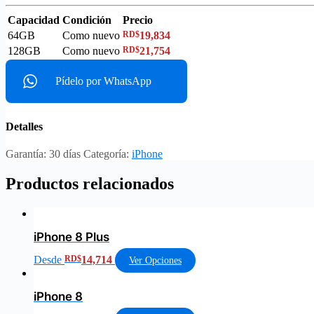
Capacidad
Condición
Precio
64GB
Como nuevo
RD$
19,834
128GB
Como nuevo
RD$
21,754
Pídelo por WhatsApp
Detalles
Garantía:
30 días
Categoría:
iPhone
Productos relacionados
iPhone 8 Plus
Desde
RD$
14,714
Ver Opciones
iPhone 8