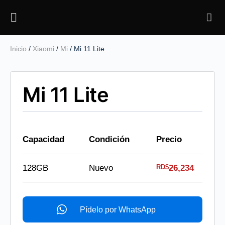
Mi 11 Lite
Inicio
/
Xiaomi
/
Mi
/ Mi 11 Lite
Mi 11 Lite
Capacidad
Condición
Precio
RD$
128GB
Nuevo
26,234
Pídelo por WhatsApp