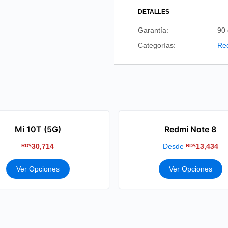
DETALLES
Garantía:
90 
Categorías:
Re
Mi 10T (5G)
Redmi Note 8
30,714
Desde
13,434
RD$
RD$
Ver Opciones
Ver Opciones