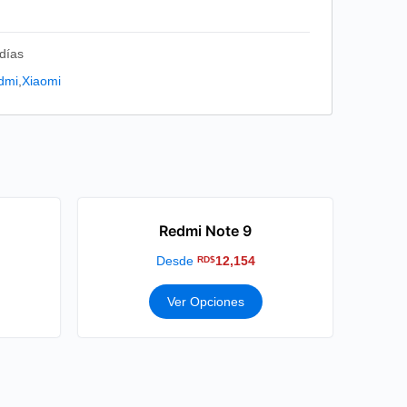
días
dmi
,
Xiaomi
Redmi Note 9
Desde
12,154
RD$
Ver Opciones