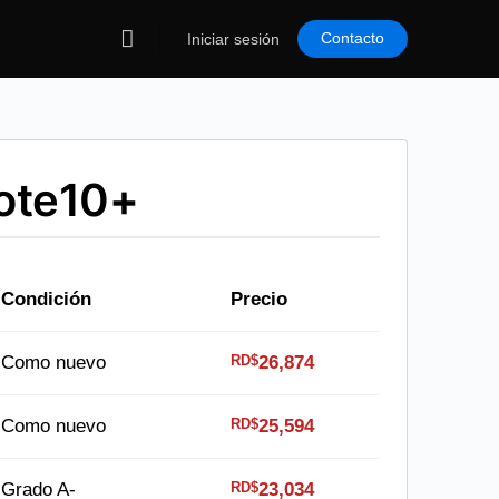
Contacto
Iniciar sesión
ote10+
Condición
Precio
RD$
Como nuevo
26,874
RD$
Como nuevo
25,594
RD$
Grado A-
23,034