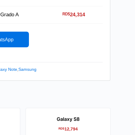
RD$
Grado A
24,314
atsApp
axy Note
,
Samsung
Galaxy S8
12,794
RD$