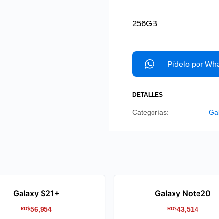
256GB
Pídelo por Wh
DETALLES
Categorías:
Gal
Galaxy S21+
Galaxy Note20
56,954
43,514
RD$
RD$